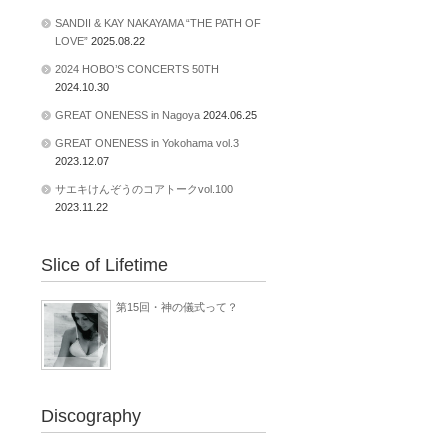
SANDII & KAY NAKAYAMA “THE PATH OF
LOVE”
2025.08.22
2024 HOBO’S CONCERTS 50TH
2024.10.30
GREAT ONENESS in Nagoya
2024.06.25
GREAT ONENESS in Yokohama vol.3
2023.12.07
サエキけんぞうのコアトークvol.100
2023.11.22
Slice of Lifetime
第15回・神の儀式って？
Discography