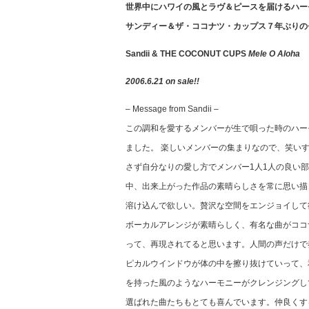
世界中にハワイの風とラヴ＆ピースを届けるハー
サンディー＆ザ・ココナツ・カップス７年ぶり
Sandii & THE COCONUT CUPS
Mele O Aloha
2006.6.21 on sale!!
– Message from Sandii –
この調和を愛するメンバーが生で唄った時のハー
ました。 楽しいメンバーの集まりなので、笑い
さず自分なりの愛し方でメンバー1人1人の良い
中、出来上がった作品の素晴らしさを常に思い描
溶け込んで欲しい。贅沢な空間をエンジョイして
ボーカルアレンジが素晴らしく、有名な曲がココ
って、再現されてると思います。人間の声だけで
ピカルウインドウが体の中を擦り抜けていって、
を持った風のようなハーモニーがクレンジングし
選ばれた曲たちもとても喜んでいます。仲良くす