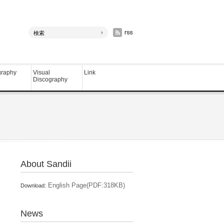
graphy
Visual
Link
Discography
About Sandii
English Page(PDF:318KB)
Download:
News