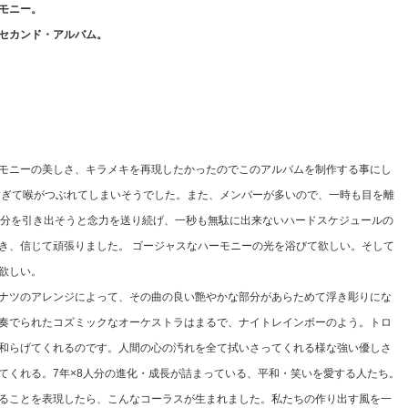
モニー。
のセカンド・アルバム。
モニーの美しさ、キラメキを再現したかったのでこのアルバムを制作する事にし
すぎて喉がつぶれてしまいそうでした。また、メンバーが多いので、一時も目を離
部分を引き出そうと念力を送り続げ、一秒も無駄に出来ないハードスケジュールの
き、信じて頑張りました。 ゴージャスなハーモニーの光を浴びて欲しい。そして
欲しい。
ナツのアレンジによって、その曲の良い艶やかな部分があらためて浮き彫りにな
奏でられたコズミックなオーケストラはまるで、ナイトレインボーのよう。トロ
和らげてくれるのです。人間の心の汚れを全て拭いさってくれる様な強い優しさ
てくれる。7年×8人分の進化・成長が詰まっている、平和・笑いを愛する人たち。
ることを表現したら、こんなコーラスが生まれました。私たちの作り出す風を一