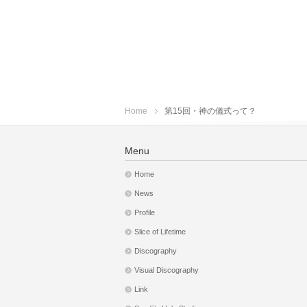
Home
第15回・神の儀式って？
Menu
Home
News
Profile
Slice of Lifetime
Discography
Visual Discography
Link